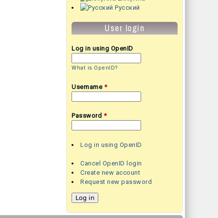
Русский
User login
Log in using OpenID
What is OpenID?
Username
*
Password
*
Log in using OpenID
Cancel OpenID login
Create new account
Request new password