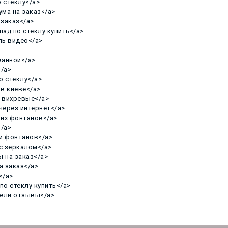
о стеклу</a>
ума на заказ</a>
 заказ</a>
пад по стеклу купить</a>
ель видео</a>
 ванной</a>
</a>
по стеклу</a>
 в киеве</a>
и вихревые</a>
 через интернет</a>
ских фонтанов</a>
</a>
в и фонтанов</a>
 с зеркалом</a>
ы на заказ</a>
на заказ</a>
</a>
 по стеклу купить</a>
анели отзывы</a>