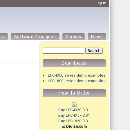
Log in
ds
Software Examples
Forums
News
Search form
Search
Downloads
LPC4300 series demo examples
LPC1800 series demo examples
How To Order
Buy LPC4350-DB1
Buy LPC4357-DB1
Buy LPC1850-DB1
at
Diolan.com