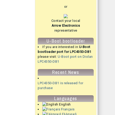
or
Contact your local
Arrow Electronics
representative
U-Boot bootloader
If you are interested in
U-Boot
bootloader port for LPC4350-DB1
please visit:
U-Boot port on Diolan
LPC4350-DB1
Recent News
LPC4350-DB1 is released for
purchase
Languages
English
Français
Ελληνικά