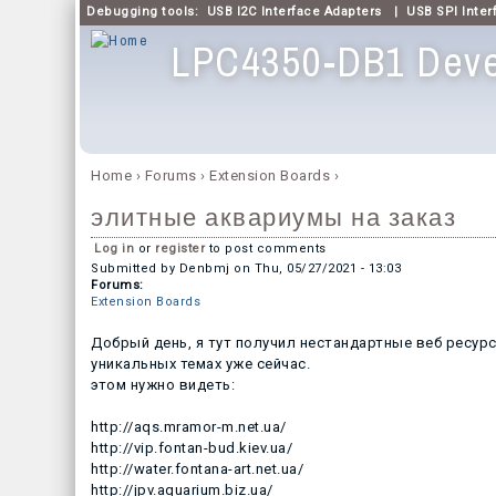
Debugging tools:
USB I2C Interface Adapters
|
USB SPI Inter
LPC4350-DB1 Deve
Main menu
Home
›
Forums
›
Extension Boards
›
You are here
элитные аквариумы на заказ
Log in
or
register
to post comments
Submitted by
Denbmj
on
Thu, 05/27/2021 - 13:03
Forums:
Extension Boards
Добрый день, я тут получил нестандартные веб ресурсы
уникальных темах уже сейчас.
этом нужно видеть:
http://aqs.mramor-m.net.ua/
http://vip.fontan-bud.kiev.ua/
http://water.fontana-art.net.ua/
http://jpv.aquarium.biz.ua/