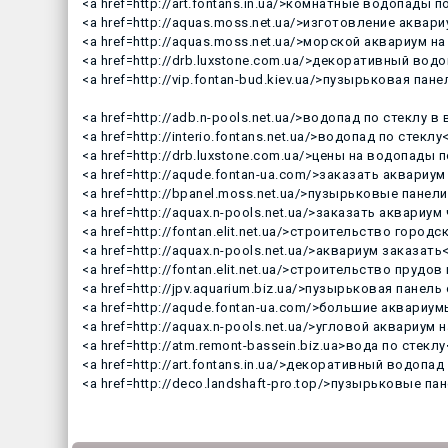
<a href=http://art.fontans.in.ua/>комнатные водопады п
<a href=http://aquas.moss.net.ua/>изготовление аквари
<a href=http://aquas.moss.net.ua/>морской аквариум на
<a href=http://drb.luxstone.com.ua/>декоративный водо
<a href=http://vip.fontan-bud.kiev.ua/>пузырьковая пан
<a href=http://adb.n-pools.net.ua/>водопад по стеклу в
<a href=http://interio.fontans.net.ua/>водопад по стеклу
<a href=http://drb.luxstone.com.ua/>цены на водопады 
<a href=http://aqude.fontan-ua.com/>заказать аквариум
<a href=http://bpanel.moss.net.ua/>пузырьковые панел
<a href=http://aquax.n-pools.net.ua/>заказать аквариум
<a href=http://fontan.elit.net.ua/>строительство город
<a href=http://aquax.n-pools.net.ua/>аквариум заказать
<a href=http://fontan.elit.net.ua/>строительство прудо
<a href=http://jpv.aquarium.biz.ua/>пузырьковая панель
<a href=http://aqude.fontan-ua.com/>большие аквариум
<a href=http://aquax.n-pools.net.ua/>угловой аквариум 
<a href=http://atm.remont-bassein.biz.ua>вода по стеклу
<a href=http://art.fontans.in.ua/>декоративный водопад
<a href=http://deco.landshaft-pro.top/>пузырьковые п