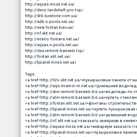
http://aquas.moss.net.ua/
http://deco.landshaft-pro.top/
http://drb.luxstone.com.ua/
http://adb.n-pools.net.ua/
http://new.fontan.kiev.ua/
http://rif.elit.net.ua/
http://interio.fontans.net.ua/
http://aquax.n-pools.net.ua/
http://dsa.remont-bassein.top/
http://fontan.elit.net.ua/
http://bpanel.moss.net.ua/
Tegs:
<a href=http://h2o.elit.net.ua/>пузырьковые панели от
<a href=http://aqs.mramor-m.net.ua/>домашний водопад
<a href=http://atm.remont-bassein.biz.ua>водопады по 
<a href=http://atm.remont-bassein.biz.ua>купить стекл
<a href=http://fontan.elit.net.ua/>фонтаны строительст
<a href=http://bpanel.moss.net.ua/>купить пузырьковая
<a href=http://atm.remont-bassein.biz.ua>домашний вод
<a href=http://rif.elit.net.ua/>заказать аквариум в киеве
<a href=http://aquas.moss.net.ua/>аквариум заказать</
<a href=http://bpanel.moss.net.ua/>пузырьковые панел