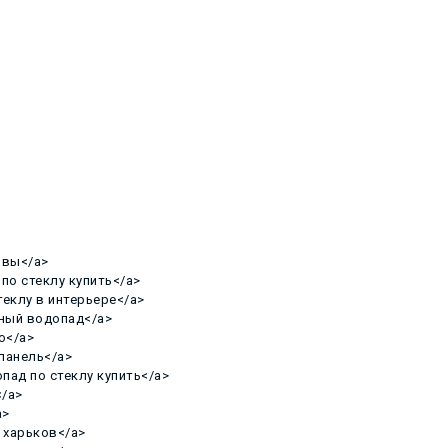
зывы</a>
 по стеклу купить</a>
стеклу в интерьере</a>
янный водопад</a>
во</a>
 панель</a>
опад по стеклу купить</a>
</a>
a>
и харьков</a>